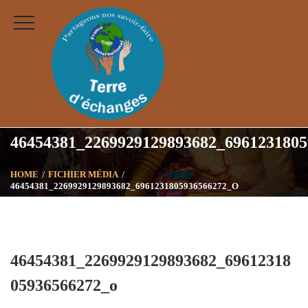
46454381_2269929129893682_6961231805
HOME
FICHIER MÉDIA
46454381_2269929129893682_6961231805936566272_O
46454381_2269929129893682_69612318
05936566272_o